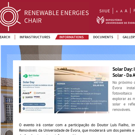
EARCH
INFRASTRUCTURES
INFORMATIONS
DOCUMENTS
GALLER
Solar Day: 
Solar - Da
No próximo 
Évora insta
fotovoltaico
explorar as m
solar e refl
renováveis.
O evento irá contar com a participação do Doutor Luís Fialho, in
Renováveis da Universidade de Évora, que moderará um dos painéis e p