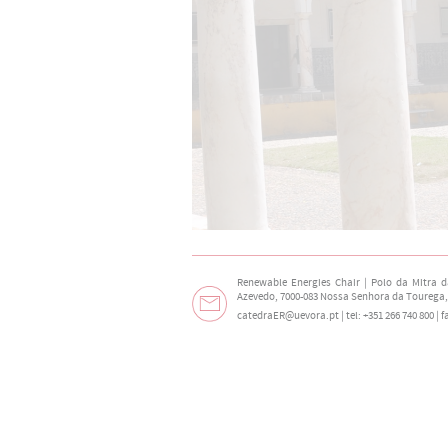
Renewable Energies Chair | Polo da Mitra 
Azevedo, 7000-083 Nossa Senhora da Tourega,
catedraER@uevora.pt
| tel: +351 266 740 800 | 