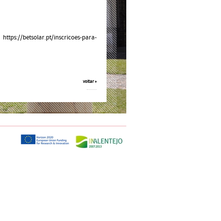
: https://betsolar.pt/inscricoes-para-
voltar »