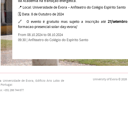
da Academia na transição energética.
📍 Local: Universidade de Évora – Anfiteatro do Colégio Espírito Santo
🗓 Data: 8 de Outubro de 2024
🔗 O evento é gratuito mas sujeito a inscrição até
27/setembro
formacao-presencial-solar-day-evora/
From 08.10.2024 to 08.10.2024
09:30 |
Anfiteatro do Colégio do Espírito Santo
University of Évora
© 2026
da Universidade de Évora,
Edifício Ário Lobo de
 Portugal
fax: +351 266 744 677