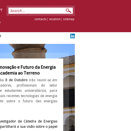
PT
contacts
|
location
|
sitemap
Y
Inovação e Futuro da Energia
 Academia ao Terreno
dia
8 de Outubro
irão reunir-se em
ladores, profissionais do setor
 e estudantes universitários, para
ais recentes tecnologias de energia
etir sobre o futuro das energias
vestigador da Cátedra de Energias
artilhará a sua visão sobre o papel